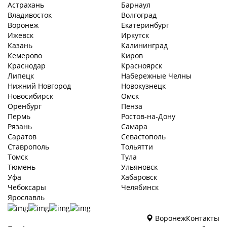
Астрахань
Барнаул
Владивосток
Волгоград
Воронеж
Екатеринбург
Ижевск
Иркутск
Казань
Калининград
Кемерово
Киров
Краснодар
Красноярск
Липецк
Набережные Челны
Нижний Новгород
Новокузнецк
Новосибирск
Омск
Оренбург
Пенза
Пермь
Ростов-на-Дону
Рязань
Самара
Саратов
Севастополь
Ставрополь
Тольятти
Томск
Тула
Тюмень
Ульяновск
Уфа
Хабаровск
Чебоксары
Челябинск
Ярославль
Воронеж
Контакты